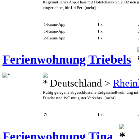
Kl.gemütliches App.-Haus mit Hotelcharakter, 2002 neu
eingerichtet, für 1-4 Per...
[mehr]
1-Raum-App.
1 x
A
1-Raum-App.
1 x
A
2-Raum-App.
1 x
A
Ferienwohnung Triebels
Deutschland >
Rhein
Ruhig gelegene abgeschlossene Erdgeschoßwohnung mit 
Dusche und WC mit guter Verkehrs...
[mehr]
Zi
1 x
A
Ferienwohnung Tina