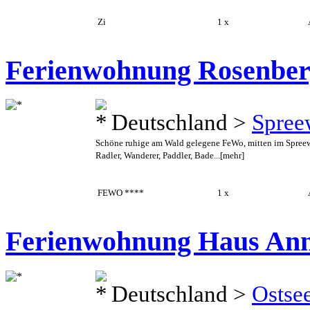
Zi
1 x
A
Ferienwohnung Rosenber
Deutschland >
Spree
Schöne ruhige am Wald gelegene FeWo, mitten im Spreew
Radler, Wanderer, Paddler, Bade...
[mehr]
FEWO ****
1 x
A
Ferienwohnung Haus An
Deutschland >
Ostse