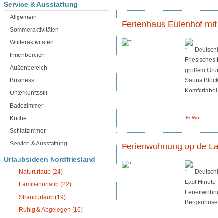
Service & Ausstattung
Allgemein
Ferienhaus Eulenhof mi
Sommeraktivitäten
Winteraktivitäten
Deutsch
Innenbereich
Friesisches
Außenbereich
großem Grun
Sauna Blockh
Business
Komfortabel 
Unterkunftsstil
Badezimmer
FeWo
Küche
Schlafzimmer
Service & Ausstattung
Ferienwohnung op de L
Urlaubsideen Nordfriesland
Deutschl
Natururlaub (24)
Last Minute 
Familienurlaub (22)
Ferienwohnu
Strandurlaub (19)
Bergenhusen
Ruhig & Abgelegen (16)