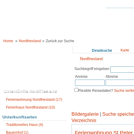
HOME
UNTERKÜNFTE
URLAUBSIDEEN
LÄNDER WELTWEIT
»
»
Home
Nordfriesland
Zurück zur Suche
Karte
Suche
Detailsuche
Nordfriesland
Suchbegriff eingeben
Anreise
Abreise
Karte anzeigen
Unterkünfte Nordfriesland
Flexible Reisedaten?
Suche verfe
Ferienwohnung Nordfriesland (17)
Ferienhaus Nordfriesland (10)
Bildergalerie
|
Suche speiche
Unterkunftsarten
Verzeichnis
Traditionelles Haus (4)
Ferienwohnung St.Peter
Bauernhof (1)