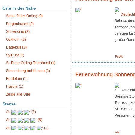
Orte in der Nähe
Deutsch
Sankt Peter-Ording (9)
Sehr schöne
Bergenhusen (2)
Terrasse, ze
Schwesing (2)
gelegen für 
Ockholm (2)
großer Garte
Dagebüll (2)
Sylt-Ost (1)
FeWo
St. Peter Ording Tetenbuell (1)
Simonsberg bei Husum (1)
Ferienwohnung Sonnengl
Bordelum (1)
Husum (1)
Deutschl
Zeige alle Orte
Sonnige 2 Z
Terrasse, zen
Sterne
St.Peter-Ord
Ab
(2)
Personen, Sa
Ab
(5)
Ab
(1)
n/a