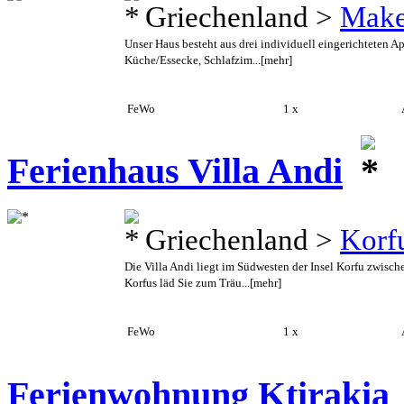
Griechenland >
Make
Unser Haus besteht aus drei individuell eingerichteten A
Küche/Essecke, Schlafzim...
[mehr]
FeWo
1 x
A
Ferienhaus Villa Andi
Griechenland >
Korf
Die Villa Andi liegt im Südwesten der Insel Korfu zwisc
Korfus läd Sie zum Träu...
[mehr]
FeWo
1 x
A
Ferienwohnung Ktirakia