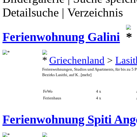
Detailsuche
|
Verzeichnis
Ferienwohnung Galini
Griechenland
>
Lasit
Ferienwohnungen, Studios und Apartments, für bis zu 5 
Bezirks Lasithi, auf K...
[mehr]
FeWo
4 x
A
Ferienhaus
4 x
A
Ferienwohnung Spiti Ange