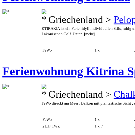
Griechenland >
Pelo
KTIRAKIA ist ein Ferienidyll individuellen Stils, ruhig 
Lakonischen Golf. Unter...
[mehr]
FeWo
1 x
A
Ferienwohnung Kitrina Sp
Griechenland >
Chalk
FeWo direckt am Meer , Balkon mit pfantastische Sicht , s
FeWo
1 x
A
2DZ+1WZ
1 x
7
A