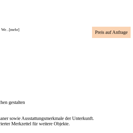
 We...
[mehr]
Preis auf Anfrage
hen gestalten
planer sowie Ausstattungsmerkmale der Unterkunft.
erter Merkzettel für weitere Objekte.