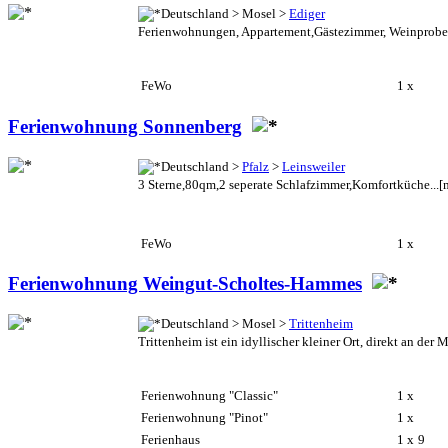
Deutschland > Mosel >
Ediger
Ferienwohnungen, Appartement,Gästezimmer, Weinproben,
FeWo
1 x
Ferienwohnung Sonnenberg
Deutschland >
Pfalz
>
Leinsweiler
3 Sterne,80qm,2 seperate Schlafzimmer,Komfortküche...
[
FeWo
1 x
Ferienwohnung Weingut-Scholtes-Hammes
Deutschland > Mosel >
Trittenheim
Trittenheim ist ein idyllischer kleiner Ort, direkt an der
Ferienwohnung "Classic"
1 x
Ferienwohnung "Pinot"
1 x
Ferienhaus
1 x
9