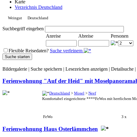
Karte
Verzeichnis Deutschland
Weingut
Deutschland
Suchbegriff eingeben
Anreise
Abreise
Personen
Flexible Reisedaten?
Suche verfeinern
Bildergalerie
|
Suche speichern
|
Lesezeichen anzeigen
|
Detailsuche
|
Ferienwohnung "Auf der Heid" mit Moselpanoramab
Deutschland
>
Mosel
>
Neef
Komfortabel eingerichtete ****FeWos mit herrlichem Mos
FeWo
3 x
Ferienwohnung Haus Osterlämmchen