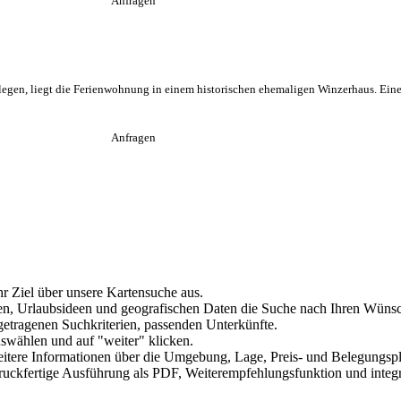
Anfragen
elegen, liegt die Ferienwohnung in einem historischen ehemaligen Winzerhaus. Eine
Anfragen
hr Ziel über unsere
Kartensuche
aus.
ten, Urlaubsideen und geografischen Daten die Suche nach Ihren Wünsc
getragenen Suchkriterien, passenden Unterkünfte.
wählen und auf "weiter" klicken.
h weitere Informationen über die Umgebung, Lage, Preis- und Belegungs
ruckfertige Ausführung als PDF, Weiterempfehlungsfunktion und integri