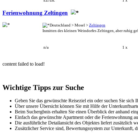
EZ/DZ
1 x
Ferienwohnung Zeltingen
Deutschland > Mosel >
Zeltingen
Inmitten des kleinen Weindorfes Zeltingen, aber ruhig g
n/a
1 x
content failed to load!
Wichtige Tipps zur Suche
Geben Sie das gewünschte Reiseziel ein oder suchen Sie sich I
Über unsere Übersicht können Sie mit Hilfe der Unterkunftsar
Beim Suchergbnis erhalten Sie einen Überblick der anhand ein
Einfach das gewünschte Apartment oder die Ferienwohnung aus
Die ausführliche Detailansicht des Objektes liefert zusätzlic
Zusätzlicher Service sind, Bewertungssystem zur Unterkunft, d