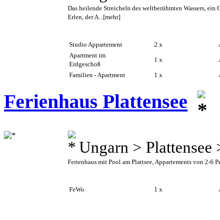
Das heilende Streicheln des weltberühmten Wassers, ein 
Erlen, der A...
[mehr]
Studio Appartement
2 x
A
Apartment im
1 x
A
Erdgeschoß
Familien - Apartment
1 x
A
Ferienhaus Plattensee
Ungarn > Plattensee
Ferienhaus mit Pool am Plattsee, Appartements von 2-6 
FeWo
1 x
A