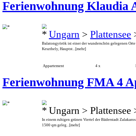
Ferienwohnung Klaudia A
Ungarn
>
Plattensee
Balatongyörök ist einer der wunderschön gelegenen Orte 
Keszthely, Hauptst...
[mehr]
Appartement
4 x
B
Ferienwohnung FMA 4 A
Ungarn > Plattensee
In einem ruhigen grünen Viertel der Bäderstadt Zalakaro
1500 qm geleg...
[mehr]