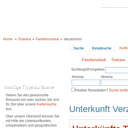
HOME
UNTERKÜNFTE
URLAUBSIDEEN
LÄNDER WELTWEIT
»
»
»
Home
Toskana
Familienurlaub
Verzeichnis
Karte
Suche
Detailsuche
Familienurlaub
Toskana
Suchbegriff eingeben
Anreise
Abreise
Karte anzeigen
Wichtige Tipps zur Suche
Flexible Reisedaten?
Suche verfe
Geben Sie das gewünschte
Reiseziel ein oder suchen Sie sich
Ihr Ziel über unsere
Kartensuche
Unterkunft Ver
aus.
Über unsere Übersicht können Sie
mit Hilfe der Unterkunftsarten,
Urlaubsideen und geografischen