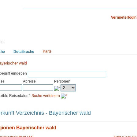
Vermieterlogin
N
LÄNDER WELTWEIT
is
Karte
che
Detailsuche
Verzeichnis
ayerischer wald
begriff eingeben
ise
Abreise
Personen
exible Reisedaten?
Suche verfeinern
rkunft Verzeichnis - Bayerischer wald
gionen Bayerischer wald