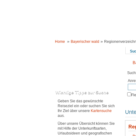
HOME
UNTERKÜNFTE
URLAUBSIDEE
»
»
Home
Bayerischer wald
Regionenverzeichn
Su
B
Such
Anre
Karte anzeigen
Wichtige Tipps zur Suche
Fl
Geben Sie das gewünschte
Reiseziel ein oder suchen Sie sich
Ihr Ziel über unsere
Kartensuche
Unte
aus.
Über unsere Übersicht können Sie
Re
mit Hilfe der Unterkunftsarten,
Urlaubsideen und geografischen