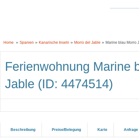
HOME
UNTERKÜNFTE
URLAUBSIDEEN
LÄNDER WELTWEIT
»
»
»
»
Home
Spanien
Kanarische Inseln
Morro del Jable
Marine blau Morro 
Ferienwohnung Marine bl
Jable (ID: 4474514)
Beschreibung
Preise/Belegung
Karte
Anfrage